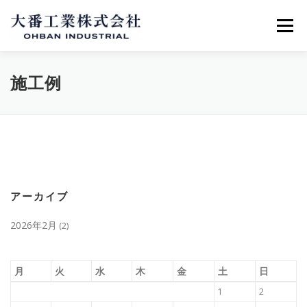
コ
ン
メニュー
テ
ン
ツ
へ
会社概要
施工例
求人情報
施工例
ス
キ
ッ
プ
アーカイブ
2026年2月
(2)
月
火
水
木
金
土
日
1
2